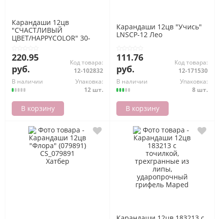
Карандаши 12цв
Карандаши 12цв "Учись"
"СЧАСТЛИВЫЙ
LNSCP-12 Лео
ЦВЕТ/HAPPYCOLOR" 30-
0046 Bruno Visconti
220.95
111.76
Код товара:
Код товара:
руб.
руб.
12-102832
12-171530
В наличии
Упаковка:
В наличии
Упаковка:
12 шт.
8 шт.
В корзину
В корзину
Карандаши 12цв 183213 с