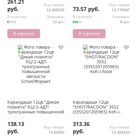
261.21
Карандашная Фабрика
Maped
Код товара:
Код товара:
руб.
73.57 руб.
12-209255
12-176947
В наличии
Упаковка:
В наличии
Упаковка:
12 шт.
8 шт.
В корзину
В корзину
Карандаши 12цв "Дикая
Карандаши 12цв
планета" КЦ12-4ДП
"ЕНОТ/RACOON" 3552
трехгранные повышенной
(33552012059KS) Koh-I-
мягкости SchoolФормат
Noor
138.13
313.36
Код товара:
Код товара:
руб.
руб.
12-64563
12-204253