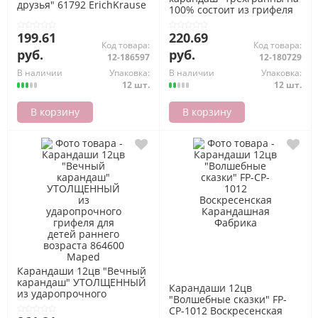
друзья" 61792 ErichKrause
100% состоит из грифеля
861600 Maped
199.61
220.69
Код товара:
Код товара:
руб.
руб.
12-186597
12-180729
В наличии
Упаковка:
В наличии
Упаковка:
12 шт.
12 шт.
В корзину
В корзину
Карандаши 12цв "Вечный
карандаш" УТОЛЩЕННЫЙ
Карандаши 12цв
из ударопрочного
"Волшебные сказки" FP-
грифеля для детей
CP-1012 Воскресенская
раннего возраста 864600