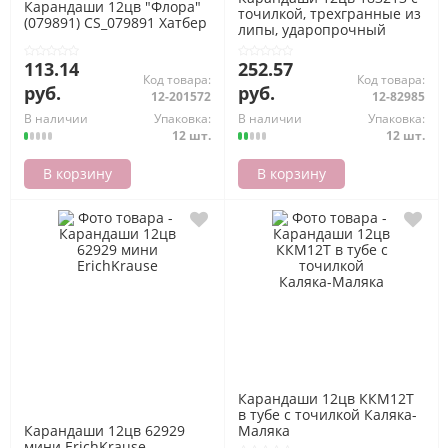
Карандаши 12цв "Флора"
точилкой, трехгранные из
(079891) CS_079891 Хатбер
липы, ударопрочный
грифель Maped
113.14
252.57
Код товара:
Код товара:
руб.
руб.
12-201572
12-82985
В наличии
Упаковка:
В наличии
Упаковка:
12 шт.
12 шт.
В корзину
В корзину
Карандаши 12цв ККМ12Т
в тубе с точилкой Каляка-
Карандаши 12цв 62929
Маляка
мини ErichKrause