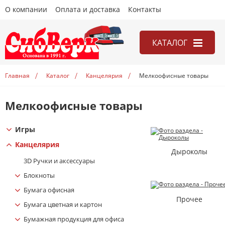
О компании
Оплата и доставка
Контакты
КАТАЛОГ
Игры
Главная
Каталог
Канцелярия
Мелкоофисные товары
Канцелярия
Книги
Мелкоофисные товары
Открытки
Игры
Учебники
Канцелярия
Дыроколы
3D Ручки и аксесcуары
Блокноты
Бумага офисная
Прочее
Бумага цветная и картон
Бумажная продукция для офиса