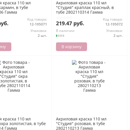
я краска 110 мл
Акриловая краска 110 мл
кармин, в тубе
"Студия" краплак красный, в
06 Гамма
тубе 2802110314 Гамма
Код товара:
Код товара:
руб.
219.47 руб.
12-195071
12-195072
Упаковка:
В наличии
Упаковка:
2 шт.
2 шт.
ину
В корзину
я краска 110 мл
Акриловая краска 110 мл
охра золотистая, в тубе
"Студия" розовая, в тубе
14 Гамма
2802110213 Гамма