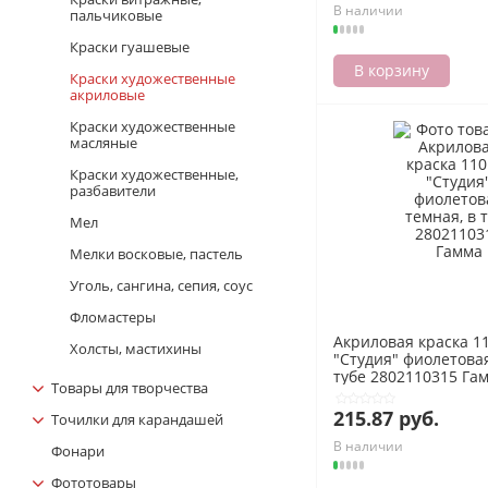
В наличии
пальчиковые
Краски гуашевые
В корзину
Краски художественные
акриловые
Краски художественные
масляные
Краски художественные,
разбавители
Мел
Мелки восковые, пастель
Уголь, сангина, сепия, соус
Фломастеpы
Акриловая краска 1
Холсты, мастихины
"Студия" фиолетовая
тубе 2802110315 Га
Товары для творчества
215.87 руб.
Точилки для карандашей
В наличии
Фонари
Фототовары