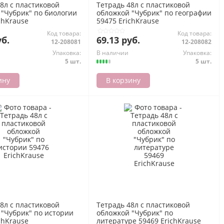
8л с пластиковой
Тетрадь 48л с пластиковой
 "Чубрик" по биологии
обложкой "Чубрик" по географии
chKrause
59475 ErichKrause
Код товара:
Код товара:
уб.
69.13 руб.
12-208081
12-208082
Упаковка:
В наличии
Упаковка:
5 шт.
5 шт.
ину
В корзину
8л с пластиковой
Тетрадь 48л с пластиковой
 "Чубрик" по истории
обложкой "Чубрик" по
chKrause
литературе 59469 ErichKrause