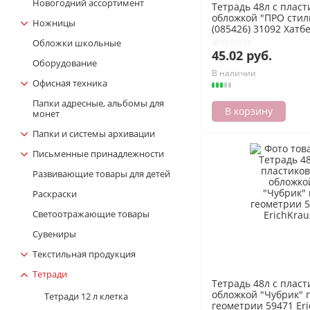
Новогодний ассортимент
Тетрадь 48л с плас
обложкой "ПРО стил
Ножницы
(085426) 31092 Хатб
Обложки школьные
45.02 руб.
Оборудование
В наличии
Офисная техника
Папки адресные, альбомы для
В корзину
монет
Папки и системы архивации
Письменные принадлежности
Развивающие товары для детей
Раскраски
Светоотражающие товары
Сувениры
Текстильная продукция
Тетради
Тетрадь 48л с плас
обложкой "Чубрик" 
Тетради 12 л клетка
геометрии 59471 Er