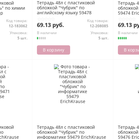
Тетрадь 48л с пластиковой
тиковой
Тетрадь 4
обложкой "Чубрик" по
ь" по химии
обложкой
английскому языку 59478
ер
59474 Eri
ErichKrause
Код товара:
Код товара:
69.13 руб.
69.13 р
12-183062
12-208085
Упаковка:
В наличии
Упаковка:
В наличии
5 шт.
5 шт.
В корзину
В корз
тиковой
Тетрадь 48л с пластиковой
Тетрадь 4
по
обложкой "Чубрик" по
обложкой
ichKrause
информатике 59479 ErichKrause
59476 Eri