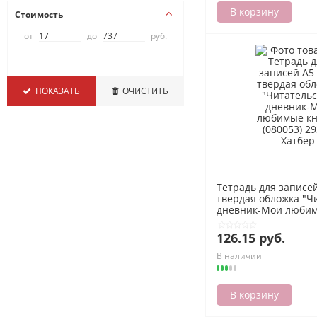
В корзину
Стоимость
от
до
руб.
ПОКАЗАТЬ
ОЧИСТИТЬ
Тетрадь для записей
твердая обложка "Ч
дневник-Мои любим
(080053) 29314 Хатб
126.15 руб.
В наличии
В корзину