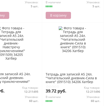
Упаковка:
В наличии
Упаковка:
5 шт.
5 шт.
ину
В корзину
ля записей А5 24л.
Тетрадь для записей А5 24л.
ьский дневник-
"Читательский дневник-Сила в
у приключениям!"
книге" (091510) 34206 Хатбер
34205 Хатбер
Код товара:
Код товара:
уб.
39.72 руб.
12-211495
12-211496
Упаковка:
В наличии
Упаковка:
60 шт.
60 шт.