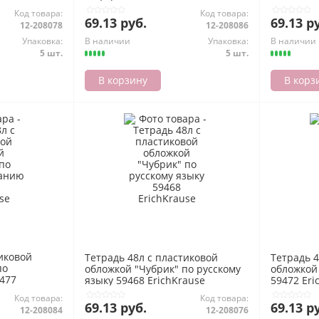
Код товара:
Код товара:
69.13 руб.
69.13 р
12-208078
12-208086
Упаковка:
В наличии
Упаковка:
В наличии
5 шт.
5 шт.
В корзину
В корз
тиковой
Тетрадь 48л с пластиковой
Тетрадь 4
по
обложкой "Чубрик" по русскому
обложкой
477
языку 59468 ErichKrause
59472 Eri
Код товара:
Код товара:
69.13 руб.
69.13 р
12-208084
12-208076