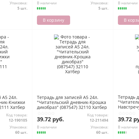
Упаковка:
В наличии
Упаковка:
В наличии
5 шт.
5 шт.
В корзину
В корз
Тетрадь д
 А5 24л.
Тетрадь для записей А5 24л.
"Читател
вник-Книжки
"Читательский дневник-Крошка
Навстреч
32111 Хатбер
дикобраз" (087547) 32110 Хатбер
(091509) 
Код товара:
Код товара:
39.72 руб.
39.72 р
12-190105
12-211494
Упаковка:
В наличии
Упаковка:
В наличии
60 шт.
60 шт.