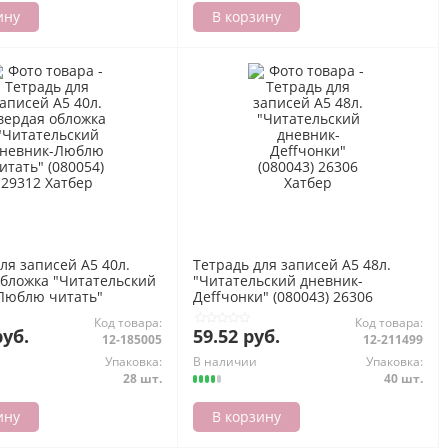
ину
В корзину
ля записей А5 40л.
Тетрадь для записей А5 48л.
обложка "Читательский
"Читательский дневник-
Люблю читать"
Деffчонки" (080043) 26306
29312 Хатбер
Хатбер
Код товара:
Код товара:
руб.
59.52 руб.
12-185005
12-211499
Упаковка:
В наличии
Упаковка:
28 шт.
40 шт.
ину
В корзину