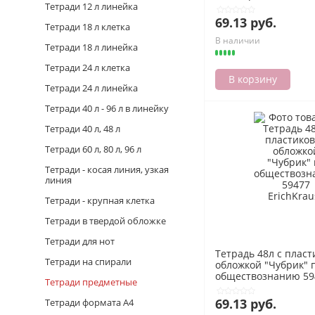
Тетради 12 л линейка
69.13 руб.
Тетради 18 л клетка
В наличии
Тетради 18 л линейка
Тетради 24 л клетка
В корзину
Тетради 24 л линейка
Тетради 40 л - 96 л в линейку
Тетради 40 л, 48 л
Тетради 60 л, 80 л, 96 л
Тетради - косая линия, узкая
линия
Тетради - крупная клетка
Тетради в твердой обложке
Тетради для нот
Тетрадь 48л с плас
Тетради на спирали
обложкой "Чубрик" 
обществознанию 59
Тетради предметные
ErichKrause
69.13 руб.
Тетради формата А4