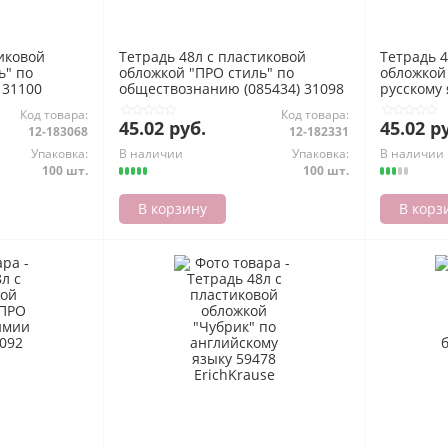
тиковой
Тетрадь 48л с пластиковой
Тетрадь 4
ь" по
обложкой "ПРО стиль" по
обложкой
 31100
обществознанию (085434) 31098
русскому 
Хатбер
Хатбер
Код товара:
Код товара:
45.02 руб.
45.02 р
12-183068
12-182331
Упаковка:
В наличии
Упаковка:
В наличии
100 шт.
100 шт.
В корзину
В корз