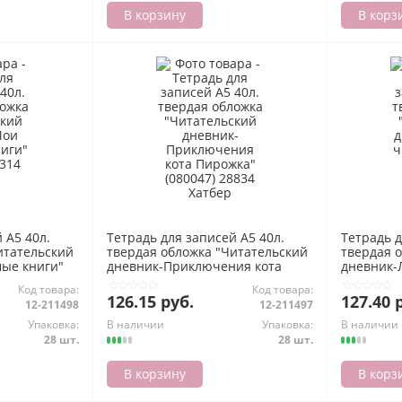
В корзину
В корз
 А5 40л.
Тетрадь для записей А5 40л.
Тетрадь д
итательский
твердая обложка "Читательский
твердая 
ые книги"
дневник-Приключения кота
дневник-
ер
Пирожка" (080047) 28834 Хатбер
(080054) 
Код товара:
Код товара:
126.15 руб.
127.40 
12-211498
12-211497
Упаковка:
В наличии
Упаковка:
В наличии
28 шт.
28 шт.
В корзину
В корз