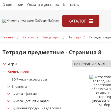
О компании
Оплата и доставка
Контакты
КАТАЛОГ
Игры
Главная
Каталог
Канцелярия
Тетради
Тетради пред
Канцелярия
Книги
Тетради предметные - Страница 8
Открытки
Игры
Учебники
Канцелярия
3D Ручки и аксесcуары
Блокноты
Бумага офисная
Бумага цветная и картон
Бумажная продукция для офиса