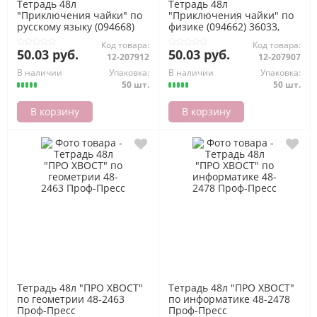
Тетрадь 48л
Тетрадь 48л
"Приключения чайки" по
"Приключения чайки" по
русскому языку (094668)
физике (094662) 36033,
36039, справ.матер., с
справ.матер., с
Код товара:
Код товара:
пластик.обл. Хатбер
пластик.обложкой Хатбер
50.03 руб.
50.03 руб.
12-207912
12-207907
В наличии
Упаковка:
В наличии
Упаковка:
50 шт.
50 шт.
В корзину
В корзину
Тетрадь 48л "ПРО ХВОСТ"
Тетрадь 48л "ПРО ХВОСТ"
по геометрии 48-2463
по информатике 48-2478
Проф-Пресс
Проф-Пресс