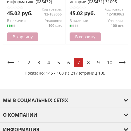
информатике (085432)
истории (085431) 31095
31096 Хатбер
Хатбер
Код товара:
Код товара:
45.02 руб.
45.02 руб.
12-183066
12-183063
В наличии
Упаковка:
В наличии
Упаковка:
100 шт.
100 шт.
В корзину
В корзину
1
2
3
4
5
6
8
9
10
7
Показано: 145 - 168 из 217 (страниц 10).
МЫ В СОЦИАЛЬНЫХ СЕТЯХ
О КОМПАНИИ
О компании
ИНФОРМАЦИЯ