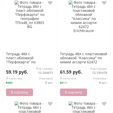
Тетрадь 48л с
Тетрадь 48л с пластиковой
пласт.обложкой
обложкой "Классика" по
"Перфокарта" по
химии ассорти 62472
географии ТПск48_пл
ErichKrause
Код товара:
Код товара:
63803 BG
59.19 руб.
61.59 руб.
12-204671
12-195479
В наличии
Упаковка:
В наличии
Упаковка:
5 шт.
6 шт.
В корзину
В корзину