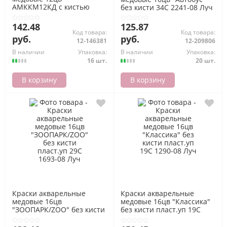
АМККМ12КД с кистью
без кисти 34С 2241-08 Луч
пласт.уп Каляка-Маляка
142.48
125.87
Код товара:
Код товара:
руб.
руб.
12-146381
12-209806
В наличии
Упаковка:
В наличии
Упаковка:
16 шт.
20 шт.
В корзину
В корзину
Краски акварельные
Краски акварельные
медовые 16цв
медовые 16цв "Классика"
"ЗООПАРК/ZOO" без кисти
без кисти пласт.уп 19С
пласт.уп 29С 1693-08 Луч
1290-08 Луч