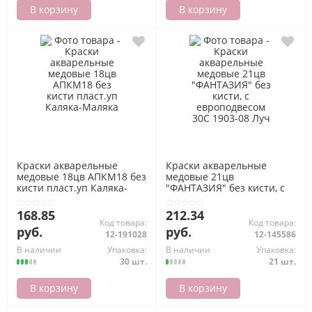
В корзину
В корзину
Краски акварельные
Краски акварельные
медовые 18цв АПКМ18 без
медовые 21цв
кисти пласт.уп Каляка-
"ФАНТАЗИЯ" без кисти, с
Маляка
европодвесом 30С 1903-08
Луч
168.85
212.34
Код товара:
Код товара:
руб.
руб.
12-191028
12-145586
В наличии
Упаковка:
В наличии
Упаковка:
30 шт.
21 шт.
В корзину
В корзину