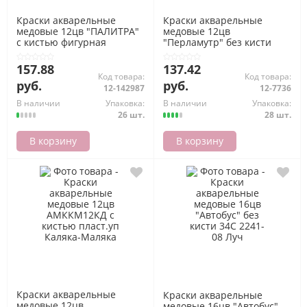
Краски акварельные
Краски акварельные
медовые 12цв "ПАЛИТРА"
медовые 12цв
с кистью фигурная
"Перламутр" без кисти
пласт.уп. с европодвесом
пласт.уп 16С 1105-08 Луч
29С 1761-08 Луч
157.88
137.42
Код товара:
Код товара:
руб.
руб.
12-142987
12-7736
В наличии
Упаковка:
В наличии
Упаковка:
26 шт.
28 шт.
В корзину
В корзину
Краски акварельные
Краски акварельные
медовые 12цв
медовые 16цв "Автобус"