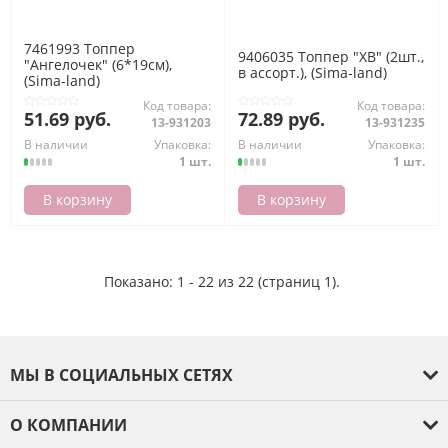
7461993 Топпер
9406035 Топпер "ХВ" (2шт.,
"Ангелочек" (6*19см),
в ассорт.), (Sima-land)
(Sima-land)
Код товара:
Код товара:
51.69 руб.
72.89 руб.
13-931203
13-931235
В наличии
Упаковка:
В наличии
Упаковка:
1 шт.
1 шт.
В корзину
В корзину
Показано: 1 - 22 из 22 (страниц 1).
МЫ В СОЦИАЛЬНЫХ СЕТЯХ
О КОМПАНИИ