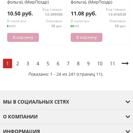
фольга), (МирПоздр)
фольга), (МирПоздр)
Код товара:
Код товара:
10.50 руб.
11.08 руб.
13-399500
13-416530
В наличии
Упаковка:
В наличии
Упаковка:
10 шт.
10 шт.
В корзину
В корзину
2
3
4
5
6
7
8
9
10
11
1
Показано: 1 - 24 из 241 (страниц 11).
МЫ В СОЦИАЛЬНЫХ СЕТЯХ
О КОМПАНИИ
О компании
ИНФОРМАЦИЯ