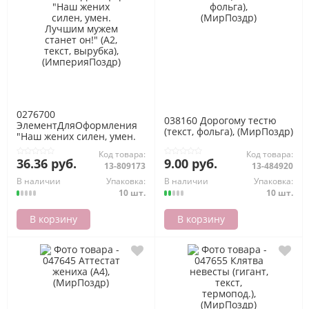
0276700
038160 Дорогому тестю
ЭлементДляОформления
(текст, фольга), (МирПоздр)
"Наш жених силен, умен.
Лучшим мужем станет он!"
Код товара:
Код товара:
(А2, текст, вырубка),
36.36 руб.
9.00 руб.
13-809173
13-484920
(ИмперияПоздр)
В наличии
Упаковка:
В наличии
Упаковка:
10 шт.
10 шт.
В корзину
В корзину