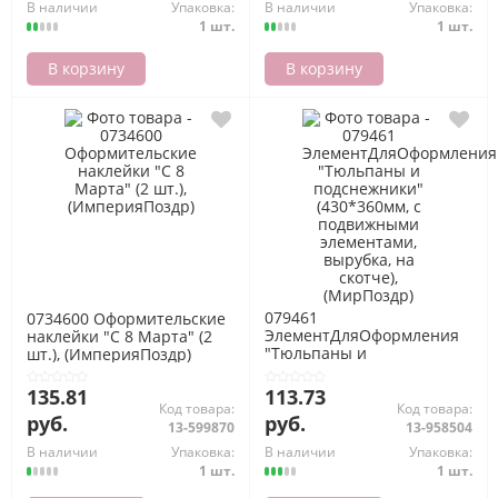
В наличии
Упаковка:
В наличии
Упаковка:
1 шт.
1 шт.
В корзину
В корзину
079461
0734600 Оформительские
ЭлементДляОформления
наклейки "С 8 Марта" (2
"Тюльпаны и
шт.), (ИмперияПоздр)
подснежники" (430*360мм,
с подвижными
135.81
113.73
элементами, вырубка, на
Код товара:
Код товара:
руб.
руб.
скотче), (МирПоздр)
13-599870
13-958504
В наличии
Упаковка:
В наличии
Упаковка:
1 шт.
1 шт.