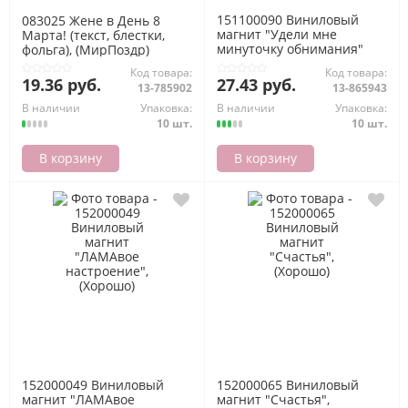
151100090 Виниловый
083025 Жене в День 8
магнит "Удели мне
Марта! (текст, блестки,
минуточку обнимания"
фольга), (МирПоздр)
(вырубка), (Хорошо)
Код товара:
Код товара:
19.36 руб.
27.43 руб.
13-785902
13-865943
В наличии
Упаковка:
В наличии
Упаковка:
10 шт.
10 шт.
В корзину
В корзину
152000049 Виниловый
152000065 Виниловый
магнит "ЛАМАвое
магнит "Счастья",