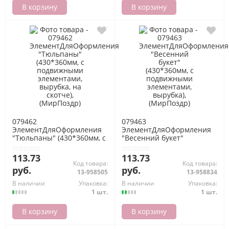
В корзину
В корзину
079462
079463
ЭлементДляОформления
ЭлементДляОформления
"Тюльпаны" (430*360мм, с
"Весенний букет"
подвижными элементами,
(430*360мм, с
вырубка, на скотче),
подвижными элементами,
113.73
113.73
(МирПоздр)
вырубка), (МирПоздр)
Код товара:
Код товара:
руб.
руб.
13-958505
13-958834
В наличии
Упаковка:
В наличии
Упаковка:
1 шт.
1 шт.
В корзину
В корзину