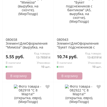
080658
080943
ЭлементДляОформления
ЭлементДляОформления
"Мимоза" (вырубка, на
"Букет подснежников с
скочте), (МирПоздр)
бантиком" (А5, вырубка, на
Код товара:
Код товара:
скотче), (МирПоздр)
5.55 руб.
10.74 руб.
13-785814
13-831914
В наличии
Упаковка:
В наличии
Упаковка:
10 шт.
10 шт.
В корзину
В корзину