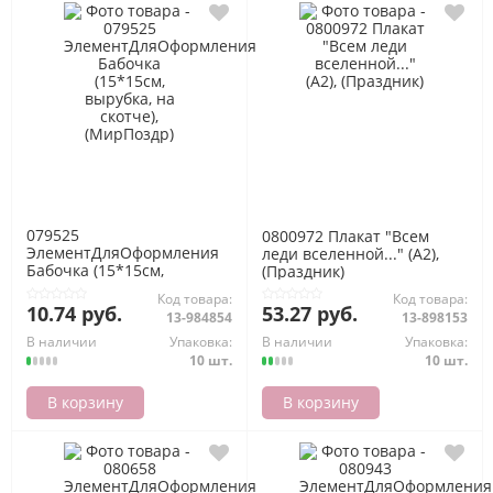
079525
0800972 Плакат "Всем
ЭлементДляОформления
леди вселенной..." (А2),
Бабочка (15*15см,
(Праздник)
вырубка, на скотче),
Код товара:
Код товара:
(МирПоздр)
10.74 руб.
53.27 руб.
13-984854
13-898153
В наличии
Упаковка:
В наличии
Упаковка:
10 шт.
10 шт.
В корзину
В корзину