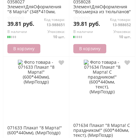
0358027
0358028
ЭлементДляОформления
ЭлементДляОформления
"8 Марта" (348*410мм,
"Восьмерка из тюльпанов"
триколор, вырубка),
(348*410мм, вырубка),
Код товара:
Код товара:
(МирОткр)
(МирОткр)
39.81 руб.
39.81 руб.
13-988651
13-988652
В наличии
Упаковка:
В наличии
Упаковка:
10 шт.
10 шт.
В корзину
В корзину
071634 Плакат "8 Марта! С
071633 Плакат "8 Марта!"
праздником!" (600*440мм,
(600*440мм), (МирПоздр)
текст), (МирПоздр)