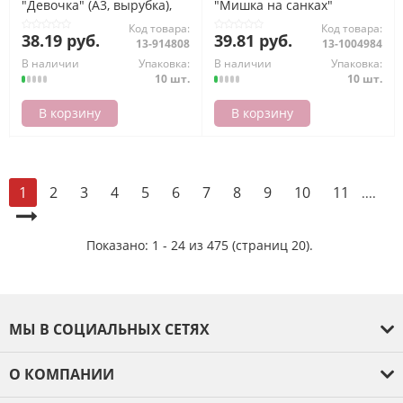
"Девочка" (А3, вырубка),
"Мишка на санках"
(МирОткр)
(348*410мм, вырубка),
Код товара:
Код товара:
(МирОткр)
38.19 руб.
39.81 руб.
13-914808
13-1004984
В наличии
Упаковка:
В наличии
Упаковка:
10 шт.
10 шт.
В корзину
В корзину
2
3
4
5
6
7
8
9
10
11
1
....
Показано: 1 - 24 из 475 (страниц 20).
МЫ В СОЦИАЛЬНЫХ СЕТЯХ
О КОМПАНИИ