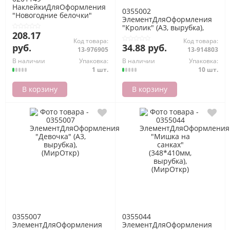
НаклейкиДляОформления
0355002
"Новогодние белочки"
ЭлементДляОформления
(47х33,2см, двусторонние),
"Кролик" (А3, вырубка),
(Праздник)
208.17
(МирОткр)
Код товара:
Код товара:
руб.
34.88 руб.
13-976905
13-914803
В наличии
Упаковка:
В наличии
Упаковка:
1 шт.
10 шт.
В корзину
В корзину
0355007
0355044
ЭлементДляОформления
ЭлементДляОформления