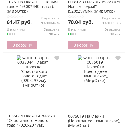
0025108 Плакат "С Новым
0035043 Плакат-полоска "С
годом!" (600*440, текст),
Новым годом!"
(МирОткр)
(920x297мм), (МирОткр)
Код товара:
Код товара:
61.47 руб.
70.04 руб.
13-1004676
13-1005362
В наличии
Упаковка:
В наличии
Упаковка:
10 шт.
10 шт.
В корзину
В корзину
0035044 Плакат-полоска
0075019 Наклейки
"Счастливого Нового
(Новогоднее шампанское),
года!" (920x297мм),
(МирОткр)