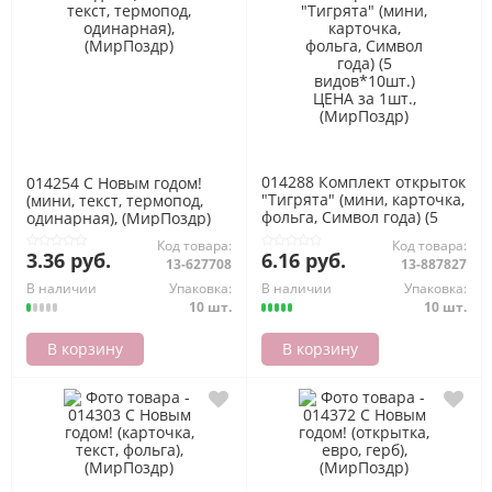
014288 Комплект открыток
014254 С Новым годом!
"Тигрята" (мини, карточка,
(мини, текст, термопод,
фольга, Символ года) (5
одинарная), (МирПоздр)
видов*10шт.) ЦЕНА за
Код товара:
Код товара:
1шт., (МирПоздр)
3.36 руб.
6.16 руб.
13-627708
13-887827
В наличии
Упаковка:
В наличии
Упаковка:
10 шт.
10 шт.
В корзину
В корзину