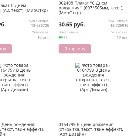
002408 Плакат "С Днем
лакат С Днем
рождения!" (697*505мм, текст),
 (А2, текст), (МирОткр)
(МирОткр)
Код товара:
Код товара:
уб.
30.65 руб.
13-636726
13-726016
Упаковка:
В наличии
Упаковка:
10 шт.
10 шт.
ину
В корзину
В День рождения!
0164799 В День рождения
, текст, твин-эффект),
(открытка, текст, твин-эффект),
йн)
(Арт Дизайн)