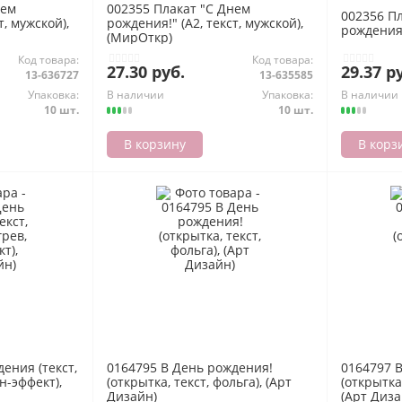
нем
002355 Плакат "С Днем
002356 П
т, мужской),
рождения!" (А2, текст, мужской),
рождения!
(МирОткр)
Код товара:
Код товара:
27.30 руб.
29.37 р
13-636727
13-635585
Упаковка:
В наличии
Упаковка:
В наличии
10 шт.
10 шт.
В корзину
В корз
ения (текст,
0164795 В День рождения!
0164797 
н-эффект),
(открытка, текст, фольга), (Арт
(открытка
Дизайн)
(Арт Диза