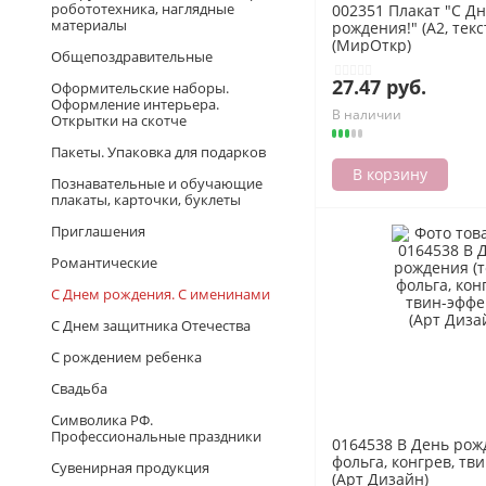
робототехника, наглядные
002351 Плакат "С Д
материалы
рождения!" (А2, текс
(МирОткр)
Общепоздравительные
27.47 руб.
Оформительские наборы.
Оформление интерьера.
В наличии
Открытки на скотче
Пакеты. Упаковка для подарков
В корзину
Познавательные и обучающие
плакаты, карточки, буклеты
Приглашения
Романтические
С Днем рождения. С именинами
С Днем защитника Отечества
С рождением ребенка
Свадьба
Символика РФ.
Профессиональные праздники
0164538 В День рожд
фольга, конгрев, тви
Сувенирная продукция
(Арт Дизайн)