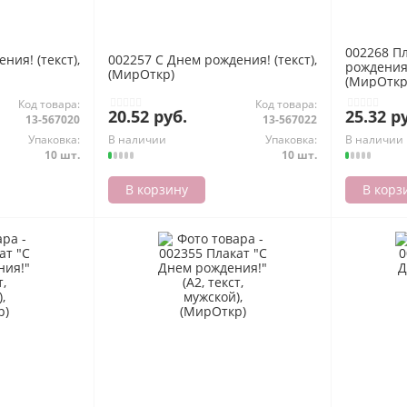
002268 П
ния! (текст),
002257 С Днем рождения! (текст),
рождения!"
(МирОткр)
(МирОткр
Код товара:
Код товара:
20.52 руб.
25.32 р
13-567020
13-567022
Упаковка:
В наличии
Упаковка:
В наличии
10 шт.
10 шт.
В корзину
В корз