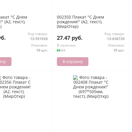
лакат "С Днем
002350 Плакат "С Днем
 (А2, текст),
рождения!" (А2, текст),
)
(МирОткр)
Код товара:
Код товара:
уб.
27.47 руб.
13-591920
13-636720
Упаковка:
В наличии
Упаковка:
10 шт.
10 шт.
ину
В корзину