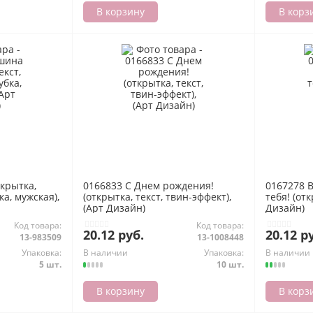
В корзину
В корз
крытка,
0166833 С Днем рождения!
0167278 
ка, мужская),
(открытка, текст, твин-эффект),
тебя! (отк
(Арт Дизайн)
Дизайн)
Код товара:
Код товара:
20.12 руб.
20.12 р
13-983509
13-1008448
Упаковка:
В наличии
Упаковка:
В наличии
5 шт.
10 шт.
В корзину
В корз