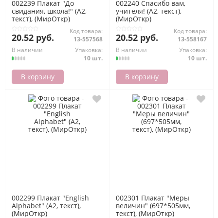
002239 Плакат "До
002240 Спасибо вам,
свидания, школа!" (А2,
учителя! (А2, текст),
текст), (МирОткр)
(МирОткр)
Код товара:
Код товара:
20.52 руб.
20.52 руб.
13-557568
13-558167
В наличии
Упаковка:
В наличии
Упаковка:
10 шт.
10 шт.
В корзину
В корзину
002299 Плакат "English
002301 Плакат "Меры
Alphabet" (А2, текст),
величин" (697*505мм,
(МирОткр)
текст), (МирОткр)