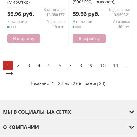
(500*690, триколор),
(МирОткр)
(МирОткр)
Код товара:
Код товара:
59.96 руб.
59.96 руб.
13-980177
13-969321
В наличии
Упаковка:
В наличии
Упаковка:
10 шт.
10 шт.
В корзину
В корзину
2
3
4
5
6
7
8
9
10
11
1
....
Показано: 1 - 24 из 529 (страниц 23).
МЫ В СОЦИАЛЬНЫХ СЕТЯХ
О КОМПАНИИ