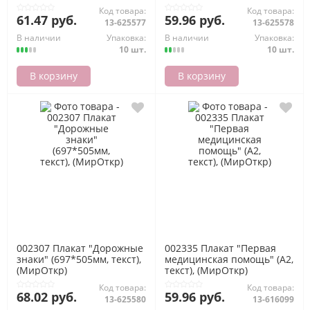
Код товара:
Код товара:
61.47 руб.
59.96 руб.
13-625577
13-625578
В наличии
Упаковка:
В наличии
Упаковка:
10 шт.
10 шт.
В корзину
В корзину
002307 Плакат "Дорожные
002335 Плакат "Первая
знаки" (697*505мм, текст),
медицинская помощь" (А2,
(МирОткр)
текст), (МирОткр)
Код товара:
Код товара:
68.02 руб.
59.96 руб.
13-625580
13-616099