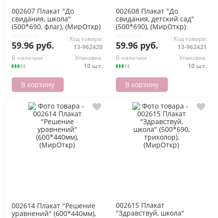
002607 Плакат "До
002608 Плакат "До
свидания, школа"
свидания, детский сад"
(500*690, флаг), (МирОткр)
(500*690), (МирОткр)
Код товара:
Код товара:
59.96 руб.
59.96 руб.
13-962420
13-962421
В наличии
Упаковка:
В наличии
Упаковка:
10 шт.
10 шт.
В корзину
В корзину
002615 Плакат
002614 Плакат "Решение
"Здравствуй, школа"
уравнений" (600*440мм),