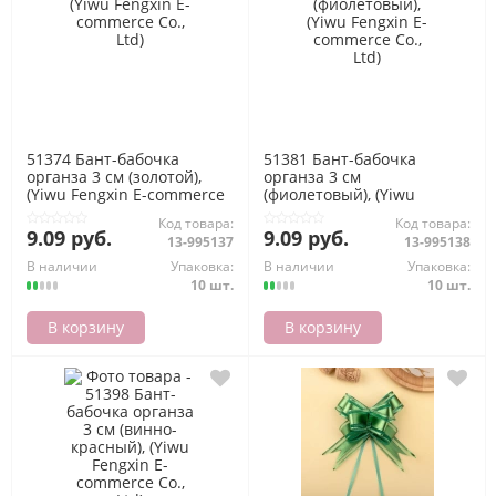
51374 Бант-бабочка
51381 Бант-бабочка
органза 3 см (золотой),
органза 3 см
(Yiwu Fengxin E-commerce
(фиолетовый), (Yiwu
Co., Ltd)
Fengxin E-commerce Co.,
Код товара:
Код товара:
Ltd)
9.09 руб.
9.09 руб.
13-995137
13-995138
В наличии
Упаковка:
В наличии
Упаковка:
10 шт.
10 шт.
В корзину
В корзину