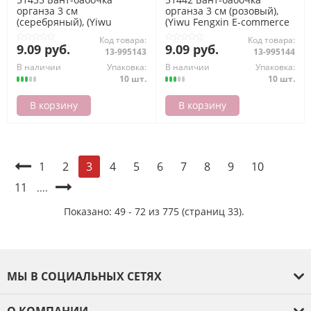
органза 3 см
органза 3 см (розовый),
(серебряный), (Yiwu
(Yiwu Fengxin E-commerce
Fengxin E-commerce Co.,
Co., Ltd)
Код товара:
Код товара:
Ltd)
9.09 руб.
9.09 руб.
13-995143
13-995144
В наличии
Упаковка:
В наличии
Упаковка:
10 шт.
10 шт.
В корзину
В корзину
1
2
4
5
6
7
8
9
10
3
11
....
Показано: 49 - 72 из 775 (страниц 33).
МЫ В СОЦИАЛЬНЫХ СЕТЯХ