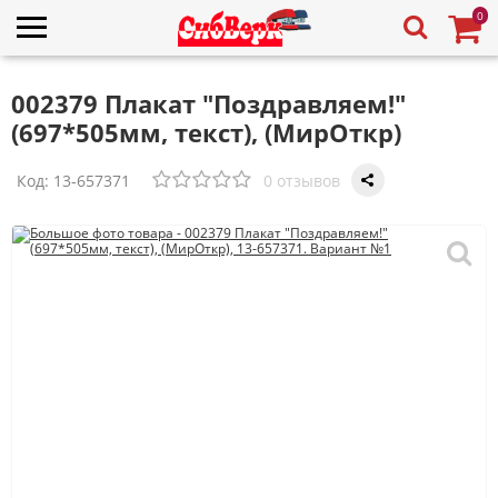
0
002379 Плакат "Поздравляем!"
(697*505мм, текст), (МирОткр)
Код:
13-657371
0 отзывов