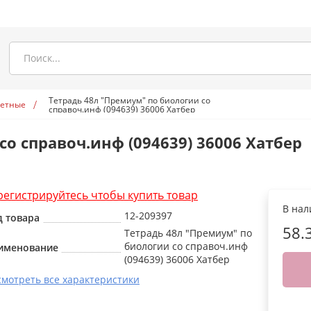
Тетрадь 48л "Премиум" по биологии со
метные
справоч.инф (094639) 36006 Хатбер
о справоч.инф (094639) 36006 Хатбер
регистрируйтесь чтобы купить товар
В на
12-209397
д товара
58.
Тетрадь 48л "Премиум" по
биологии со справоч.инф
именование
(094639) 36006 Хатбер
смотреть все характеристики