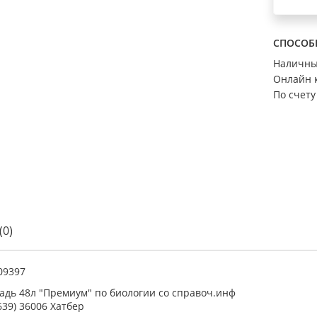
СПОСОБ
Наличн
Онлайн 
По счету
(0)
09397
адь 48л "Премиум" по биологии со справоч.инф
639) 36006 Хатбер