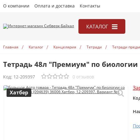
О компании
Оплата и доставка
Контакты
КАТАЛОГ
Игры
Главная
Каталог
Канцелярия
Тетради
Тетради пред
Канцелярия
Тетрадь 48л "Премиум" по биологии с
Книги
Открытки
Код:
12-209397
0 отзывов
Учебники
За
Хатбер
Ко
На
По