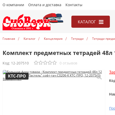
О компании
Оплата и доставка
Контакты
КАТАЛОГ
Игры
Главная
Каталог
Канцелярия
Тетради
Тетради пред
Канцелярия
Комплект предметных тетрадей 48л 12
Книги
Открытки
Код:
12-207510
0 отзывов
Учебники
За
КТС-ПРО
Ко
На
По