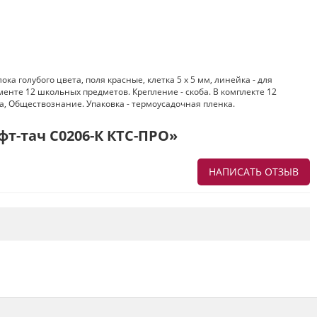
а голубого цвета, поля красные, клетка 5 х 5 мм, линейка - для
енте 12 школьных предметов. Крепление - скоба. В комплекте 12
а, Обществознание. Упаковка - термоусадочная пленка.
фт-тач С0206-К КТС-ПРО»
НАПИСАТЬ ОТЗЫВ
Напишите отзыв о товаре или магазине
,
чтобы будущие покупатели не ошиблись в
своем выборе.
Сервис
. Как с вами общались менеджеры?
Ответили на все вопросы и помогли выбрать
товар?
Доставка
. Как был упакован товар?