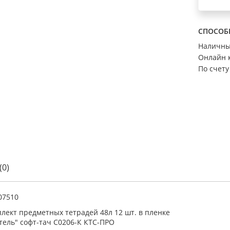
СПОСОБ
Наличн
Онлайн 
По счету
(0)
07510
лект предметных тетрадей 48л 12 шт. в пленке
тель" софт-тач С0206-К КТС-ПРО