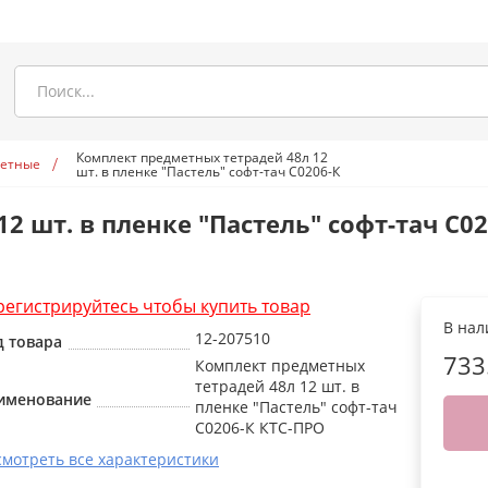
Комплект предметных тетрадей 48л 12
метные
шт. в пленке "Пастель" софт-тач С0206-К
КТС-ПРО
 шт. в пленке "Пастель" софт-тач С0
регистрируйтесь чтобы купить товар
В на
12-207510
д товара
733
Комплект предметных
тетрадей 48л 12 шт. в
именование
пленке "Пастель" софт-тач
С0206-К КТС-ПРО
смотреть все характеристики