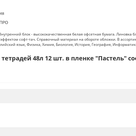
ия
-ПРО
Внутренний блок - высококачественная белая офсетная бумага. Линовка блок
 эффектом софт-тач. Справочный материал на обороте обложки. В ассортим
глийский язык, Физика, Химия, Биология, История, География, Информатик
етрадей 48л 12 шт. в пленке "Пастель" со