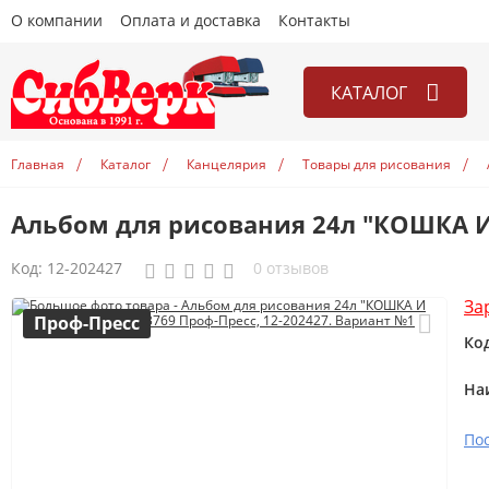
О компании
Оплата и доставка
Контакты
КАТАЛОГ
Игры
Главная
Каталог
Канцелярия
Товары для рисования
Канцелярия
Альбом для рисования 24л "КОШКА И
Книги
Открытки
Код:
12-202427
0 отзывов
Учебники
За
Проф-Пресс
Ко
На
По