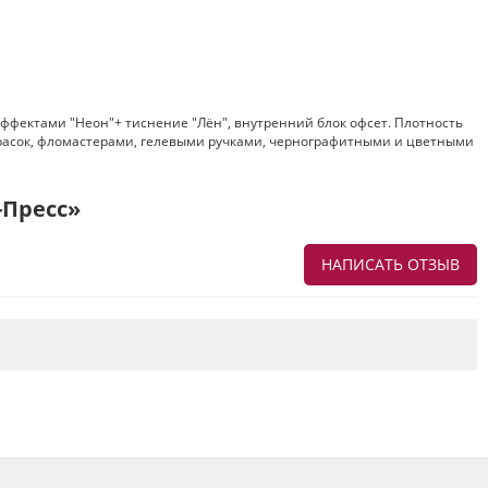
эффектами "Неон"+ тиснение "Лён", внутренний блок офсет. Плотность
 красок, фломастерами, гелевыми ручками, чернографитными и цветными
-Пресс»
НАПИСАТЬ ОТЗЫВ
Напишите отзыв о товаре или магазине
,
чтобы будущие покупатели не ошиблись в
своем выборе.
Сервис
. Как с вами общались менеджеры?
Ответили на все вопросы и помогли выбрать
товар?
Доставка
. Как был упакован товар?