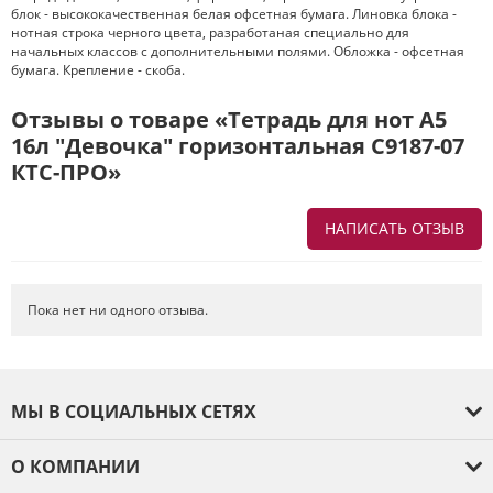
блок - высококачественная белая офсетная бумага. Линовка блока -
нотная строка черного цвета, разработаная специально для
начальных классов с дополнительными полями. Обложка - офсетная
бумага. Крепление - скоба.
Отзывы о товаре «Тетрадь для нот А5
16л "Девочка" горизонтальная С9187-07
КТС-ПРО»
НАПИСАТЬ ОТЗЫВ
Напишите отзыв о товаре или магазине
, чтобы будущие покупатели
не ошиблись в своем выборе.
Пока нет ни одного отзыва.
Сервис
. Как с вами общались менеджеры? Ответили на все вопросы и
помогли выбрать товар?
Доставка
. Как был упакован товар? Доставили ли его вам в
МЫ В СОЦИАЛЬНЫХ СЕТЯХ
оговоренный срок?
Товар
. Качественный? Какие его плюсы и минусы?
О КОМПАНИИ
Правила оформления отзывов