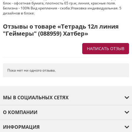
блок - офсетная бумага, плотность 65 гр.м, линия, красные поля.
Белизна - 100% Вид крепления - скоба.Упаковка индивидуальная. 5
дизайнов в блоке.
Отзывы о товаре «Тетрадь 12л линия
"Геймеры" (088959) Хатбер»
НАПИСАТЬ ОТЗЫВ
Напишите отзыв о товаре или магазине
, чтобы будущие покупатели
не ошиблись в своем выборе.
Пока нет ни одного отзыва.
Сервис
. Как с вами общались менеджеры? Ответили на все вопросы и
помогли выбрать товар?
Доставка
. Как был упакован товар? Доставили ли его вам в
МЫ В СОЦИАЛЬНЫХ СЕТЯХ
оговоренный срок?
Товар
. Качественный? Какие его плюсы и минусы?
О КОМПАНИИ
Правила оформления отзывов
О компании
ИНФОРМАЦИЯ