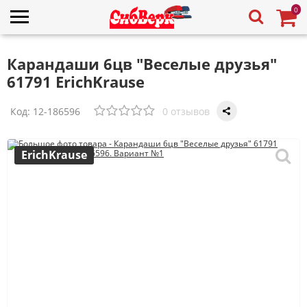
0
Карандаши 6цв "Веселые друзья"
61791 ErichKrause
Код:
12-186596
0 отзывов
ErichKrause