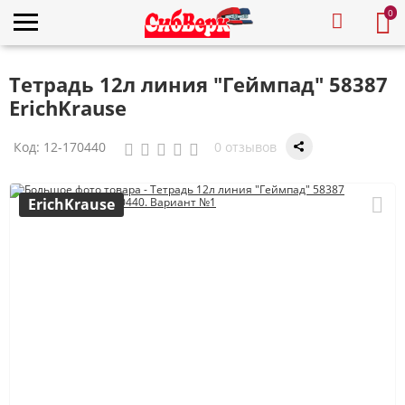
0
Тетрадь 12л линия "Геймпад" 58387
ErichKrause
Код:
12-170440
0 отзывов
ErichKrause