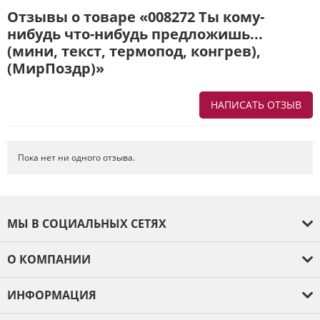
Отзывы о товаре «008272 Ты кому-
нибудь что-нибудь предложишь...
(мини, текст, термопод, конгрев),
(МирПоздр)»
НАПИСАТЬ ОТЗЫВ
Напишите отзыв о товаре или магазине
, чтобы будущие покупатели
не ошиблись в своем выборе.
Пока нет ни одного отзыва.
Сервис
. Как с вами общались менеджеры? Ответили на все вопросы и
помогли выбрать товар?
Доставка
. Как был упакован товар? Доставили ли его вам в
МЫ В СОЦИАЛЬНЫХ СЕТЯХ
оговоренный срок?
Товар
. Качественный? Какие его плюсы и минусы?
О КОМПАНИИ
Правила оформления отзывов
О компании
ИНФОРМАЦИЯ
Оплата и доставка