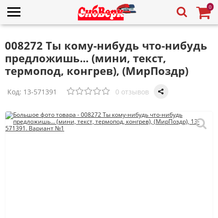
0
008272 Ты кому-нибудь что-нибудь
предложишь... (мини, текст,
термопод, конгрев), (МирПоздр)
Код:
13-571391
0 отзывов