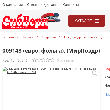
О компании
Оплата и доставка
Контакты
КАТАЛОГ
Игры
Главная
Каталог
Открытки
Общепоздравительные
00
Канцелярия
009148 (евро, фольга), (МирПоздр)
Книги
Открытки
Код:
13-467846
0 отзывов
Учебники
За
Ко
На
По