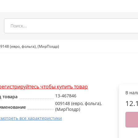
9148 (евро, фольга), (МирПоздр)
регистрируйтесь чтобы купить товар
В на
13-467846
д товара
12.
009148 (евро, фольга),
именование
(МирПоздр)
смотреть все характеристики