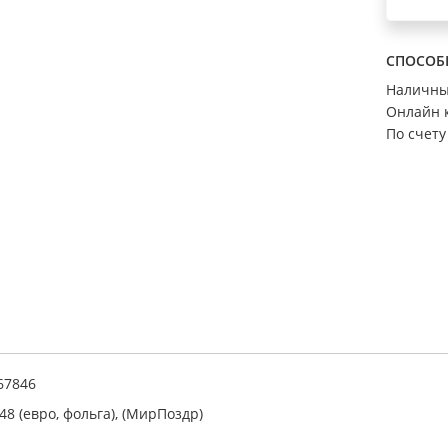
СПОСОБ
Наличн
Онлайн 
По счету
67846
48 (евро, фольга), (МирПоздр)