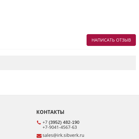
НАПИСАТЬ ОТЗЫВ
Напишите отзыв о товаре или магазине
,
чтобы будущие покупатели не ошиблись в
своем выборе.
Сервис
. Как с вами общались менеджеры?
Ответили на все вопросы и помогли выбрать
товар?
Доставка
. Как был упакован товар?
Доставили ли его вам в оговоренный срок?
КОНТАКТЫ
Товар
. Качественный? Какие его плюсы и
минусы?
+7
(3952) 482-190
+7-9041-4567-63
Правила оформления отзывов
sales@irk.sibverk.ru