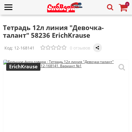
0
Тетрадь 12л линия "Девочка-
талант" 58236 ErichKrause
Код:
12-168141
0 отзывов
ErichKrause