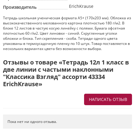
ErichKrause
Производитель
Тетрадь школьная ученическая формата А5+ (170х203 мм). Обложка из
высококачественного мелованного картона плотностью 180 г/м2. В
блоке 12 листов в частую косую линейку с полями. Бумага офсетная
плотностью 60 г/м2. Цвет линовки - синий. Скругленные уголки
обложки и блока. Тип скрепления - скоба. Тетради одного цвета
упакованы в термоусадочную пленку по 10 штук. Товар поставляется в
нескольких вариантах цвета без возможности выбора.
Отзывы о товаре «Тетрадь 12л 1 класс в
две линии с частыми наклонными
"Классика Взгляд" ассорти 43334
ErichKrause»
НАПИСАТЬ ОТЗЫВ
Напишите отзыв о товаре или магазине
, чтобы будущие покупатели
не ошиблись в своем выборе.
Пока нет ни одного отзыва.
Сервис
. Как с вами общались менеджеры? Ответили на все вопросы и