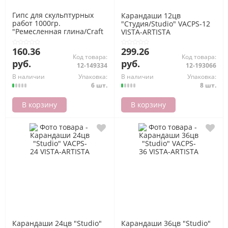
Гипс для скульптурных
Карандаши 12цв
работ 1000гр.
"Студия/Studio" VACPS-12
"Ремесленная глина/Craft
VISTA-ARTISTA
Clay" Sculpt TPG VISTA-
ARTISTA
160.36
299.26
Код товара:
Код товара:
руб.
руб.
12-149334
12-193066
В наличии
Упаковка:
В наличии
Упаковка:
6 шт.
8 шт.
В корзину
В корзину
Карандаши 24цв "Studio"
Карандаши 36цв "Studio"