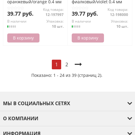
оранжевый/orange 0.4 мм
фиалковый/violet 0.4 мм
SKY-01 VISTA-ARTISTA
SKY-01 VISTA-ARTISTA
Код товара:
Код товара:
39.77 руб.
39.77 руб.
12-197997
12-198000
В наличии
Упаковка:
В наличии
Упаковка:
10 шт.
10 шт.
В корзину
В корзину
2
1
Показано: 1 - 24 из 39 (страниц 2).
МЫ В СОЦИАЛЬНЫХ СЕТЯХ
О КОМПАНИИ
О компании
ИНФОРМАЦИЯ