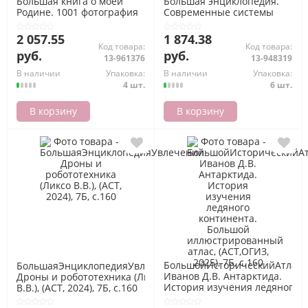
Большая книга о моей
Большая энциклопедия.
Родине. 1001 фотография
Современные системы
(Спектор А.А., Тропинина
вооружений (Ликсо В.В.),
Е.А.), (АСТ, 2024), 7Б, c.288
(АСТ, 2025), 7Б, c.192
2 057.55
1 874.38
Код товара:
Код товара:
руб.
руб.
13-961376
13-948319
В наличии
Упаковка:
В наличии
Упаковка:
4 шт.
6 шт.
В корзину
В корзину
БольшойИсторическийАтлас
БольшаяЭнциклопедияУвлечений
Иванов Д.В. Антарктида.
Дроны и робототехника (Ликсо
История изучения ледяного
В.В.), (АСТ, 2024), 7Б, c.160
континента. Большой