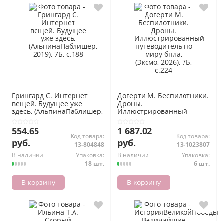
Грингард С. Интернет
Догерти М. Беспилотники.
вещей. Будущее уже
Дроны.
здесь, (АльпинаПаблишер,
Иллюстрированный
2019), 7Б, c.188
путеводитель по миру
бпла, (Эксмо, 2026), 7Б,
554.65
1 687.02
c.224
Код товара:
Код товара:
руб.
руб.
13-804848
13-1023807
В наличии
Упаковка:
В наличии
Упаковка:
18 шт.
6 шт.
В корзину
В корзину