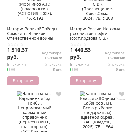
ИсторияВеликойПобеды
ИсторияРоссии История
Самолеты Великой
российской нефти
Отечественной войны
(сост.Кодзова С.В.),
(Мерников А.Г.)
(Просвещение-Союз,Олма,
(подарочная), (АСТ,ОГИЗ,
2024), 7Б, c.208
1 510.37
1 446.53
2025), 7Б, c.192
Код товара:
Код товара:
руб.
руб.
13-994878
13-940146
В наличии
Упаковка:
В наличии
Упаковка:
8 шт.
5 шт.
В корзину
В корзину