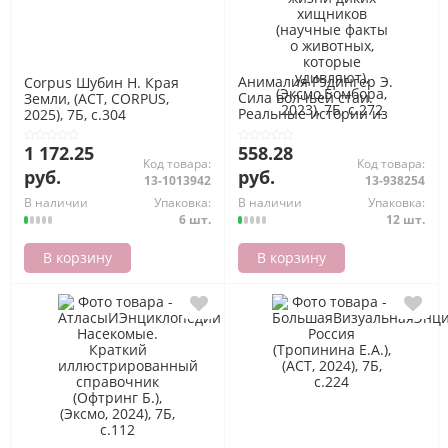
Анималия Рэдингер Э.
Corpus Шубин Н. Края
Сила волчьей стаи.
Земли, (АСТ, CORPUS,
Реальные истории из
2025), 7Б, c.304
жизни диких хищников
(научные факты о
1 172.25
558.28
животных, которые
Код товара:
Код товара:
руб.
руб.
удивляют),
13-1013942
13-938254
(Эксмо,Бомбора, 2023), 7Б,
В наличии
Упаковка:
В наличии
Упаковка:
c.272
6 шт.
12 шт.
В корзину
В корзину