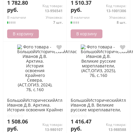
иллюстрированный атлас,
1 782.80
1 510.37
(АСТ,ОГИЗ, 2025), 7Б, c.160
Код товара:
Код товара:
руб.
руб.
13-956541
13-1001306
В наличии
Упаковка:
В наличии
Упаковка:
7 шт.
8 шт.
В корзину
В корзину
БольшойИсторическийАтлас
БольшойИсторическийАтлас
Иванов Д.В. Арктика.
Иванов Д.В. Великие
История освоения Крайнего
русские мореплаватели,
Севера, (АСТ,ОГИЗ, 2024), 7Б,
(АСТ,ОГИЗ, 2025), 7Б, c.160
c.160
1 508.06
1 416.47
Код товара:
Код товара:
руб.
руб.
13-980107
13-988588