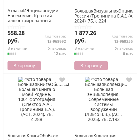
АтласыИЭнциклопедии
БольшаяВизуальнаяЭнциклоп
Насекомые. Краткий
Россия (Тропинина Е.А.), (АСТ,
иллюстрированный
2024), 7Б, c.224
справочник (Офтринг Б.),
(Эксмо, 2024), 7Б, c.112
558.28
1 877.26
Код товара:
Код товара:
руб.
руб.
13-968992
13-969255
В наличии
Упаковка:
В наличии
Упаковка:
12 шт.
6 шт.
В корзину
В корзину
БольшаяКнигаОбоВсем
БольшаяКоллекция