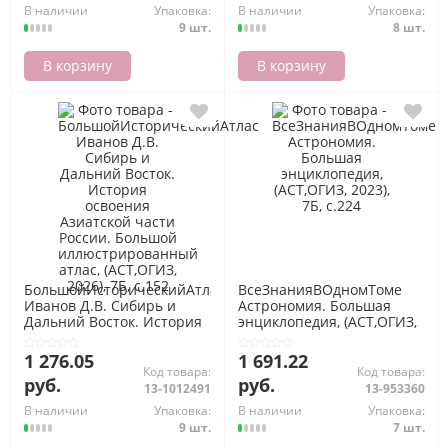
В наличии
Упаковка:
В наличии
Упаковка:
9 шт.
8 шт.
В корзину
В корзину
БольшойИсторическийАтлас
ВсеЗнанияВОдномТоме
Иванов Д.В. Сибирь и
Астрономия. Большая
Дальний Восток. История
энциклопедия, (АСТ,ОГИЗ,
освоения Азиатской части
2023), 7Б, c.224
России. Большой
1 276.05
1 691.22
иллюстрированный атлас,
Код товара:
Код товара:
руб.
руб.
(АСТ,ОГИЗ, 2026), 7Б, c.152
13-1012491
13-953360
В наличии
Упаковка:
В наличии
Упаковка:
9 шт.
7 шт.