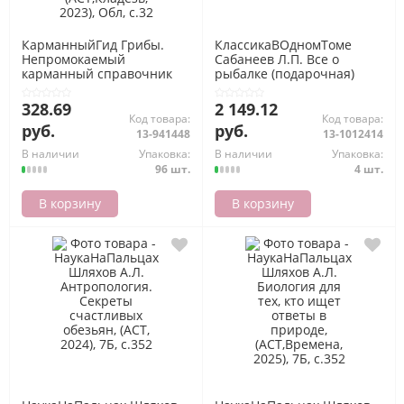
КарманныйГид Грибы.
КлассикаВОдномТоме
Непромокаемый
Сабанеев Л.П. Все о
карманный справочник
рыбалке (подарочная)
(Сергеева М.Н.) (на
(цветной обрез),
спирали), (АСТ,Кладезь,
(АСТ,Кладезь, 2026), 7Б,
328.69
2 149.12
2023), Обл, c.32
c.864
Код товара:
Код товара:
руб.
руб.
13-941448
13-1012414
В наличии
Упаковка:
В наличии
Упаковка:
96 шт.
4 шт.
В корзину
В корзину