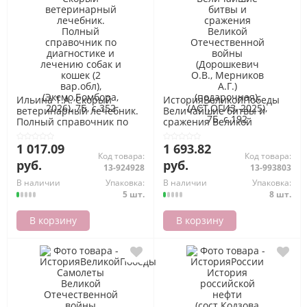
Ильина Т.А. Скорый
ИсторияВеликойПобеды
ветеринарный лечебник.
Величайшие битвы и
Полный справочник по
сражения Великой
диагностике и лечению
Отечественной войны
собак и кошек (2 вар.обл),
(Дорошкевич О.В.,
1 017.09
1 693.82
(Эксмо,Бомбора, 2026), 7Б,
Мерников А.Г.)
Код товара:
Код товара:
руб.
руб.
c.352
(подарочная), (АСТ,ОГИЗ,
13-924928
13-993803
2025), 7Б, c.192
В наличии
Упаковка:
В наличии
Упаковка:
5 шт.
8 шт.
В корзину
В корзину