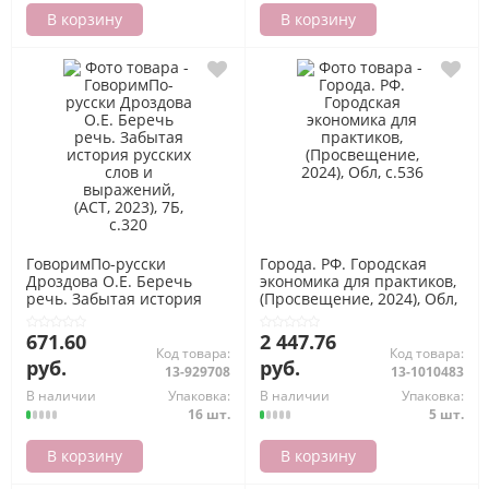
В корзину
В корзину
ГоворимПо-русски
Города. РФ. Городская
Дроздова О.Е. Беречь
экономика для практиков,
речь. Забытая история
(Просвещение, 2024), Обл,
русских слов и
c.536
выражений, (АСТ, 2023),
671.60
2 447.76
7Б, c.320
Код товара:
Код товара:
руб.
руб.
13-929708
13-1010483
В наличии
Упаковка:
В наличии
Упаковка:
16 шт.
5 шт.
В корзину
В корзину